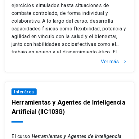
ejercicios simulados hasta situaciones de
combate controlado, de forma individual y
colaborativa. A lo largo del curso, desarrolla
capacidades físicas como flexibilidad, potencia y
agilidad en vínculo con la salud y el bienestar,
junto con habilidades socioafectivas como el
trabajo en equipo y el discernimiento ético. El
aprendizaje se promueve mediante metodologías
Ver más
keyboard_arrow_right
activas, incluyendo cátedras breves,
modelamiento, aprendizaje basado en equipos y
resolución de problemas en contextos de
práctica. La evaluación contempla pruebas
Interárea
teóricas, desempeños prácticos, condición física
Herramientas y Agentes de Inteligencia
y aspectos formativos transversales.
Artificial
(IIC103G)
El curso
Herramientas y Agentes de Inteligencia