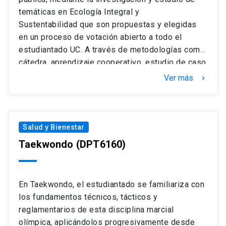
temáticas en Ecología Integral y
Sustentabilidad que son propuestas y elegidas
en un proceso de votación abierto a todo el
estudiantado UC. A través de metodologías como
cátedra, aprendizaje cooperativo, estudio de caso
y aprendizaje basado en problemas podrán
Ver más
keyboard_arrow_right
desarrollar habilidades de investigación aplicada
e interdisciplinaria. Los aprendizajes serán
evaluados por medio de evaluaciones formativas
y sumativas como informes y presentación de
Salud y Bienestar
seminario.
Taekwondo
(DPT6160)
En Taekwondo, el estudiantado se familiariza con
los fundamentos técnicos, tácticos y
reglamentarios de esta disciplina marcial
olímpica, aplicándolos progresivamente desde