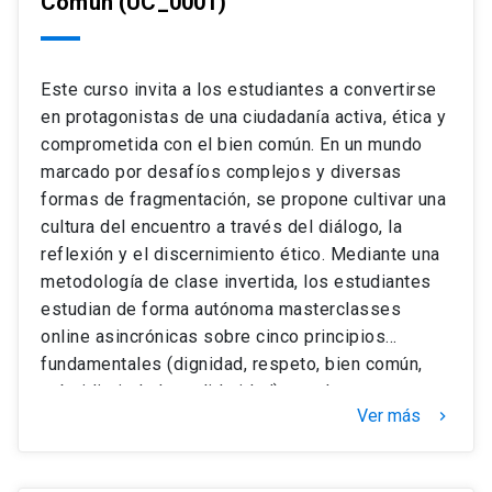
Común
(UC_0001)
Este curso invita a los estudiantes a convertirse
en protagonistas de una ciudadanía activa, ética y
comprometida con el bien común. En un mundo
marcado por desafíos complejos y diversas
formas de fragmentación, se propone cultivar una
cultura del encuentro a través del diálogo, la
reflexión y el discernimiento ético. Mediante una
metodología de clase invertida, los estudiantes
estudian de forma autónoma masterclasses
online asincrónicas sobre cinco principios
fundamentales (dignidad, respeto, bien común,
subsidiariedad y solidaridad) para luego
Ver más
keyboard_arrow_right
profundizarlos en talleres de diálogo
presenciales facilitados por estudiantes
formados en la metodología Nansen,