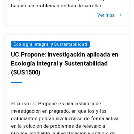
basado en problemas podrán desarrollar
habilidades de investigación aplicada e
Ver más
keyboard_arrow_right
interdisciplinaria. Los aprendizajes serán
evaluados por medio de evaluaciones formativas
y sumativas como informes y presentación de
seminario.
Ecología Integral y Sustentabilidad
UC Propone: Investigación aplicada en
Ecología Integral y Sustentabilidad
(SUS1500)
El curso UC Propone es una instancia de
investigación en pregrado, en que los y las
estudiantes podrán involucrarse de forma activa
en la solución de problemas de relevancia
pública, mediante la investigación y estudio de