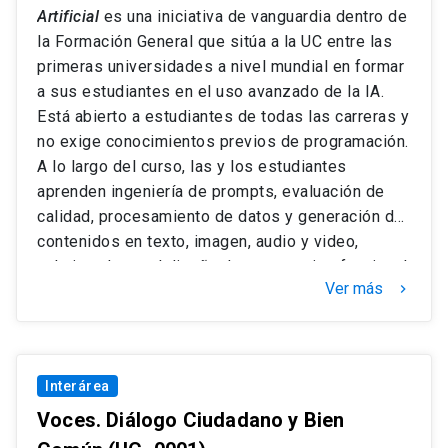
Artificial
es una iniciativa de vanguardia dentro de
la Formación General que sitúa a la UC entre las
primeras universidades a nivel mundial en formar
a sus estudiantes en el uso avanzado de la IA.
Está abierto a estudiantes de todas las carreras y
no exige conocimientos previos de programación.
A lo largo del curso, las y los estudiantes
aprenden ingeniería de prompts, evaluación de
calidad, procesamiento de datos y generación de
contenidos en texto, imagen, audio y video,
culminando en el diseño de un prototipo funcional
Ver más
keyboard_arrow_right
mediante plataformas sin código. La metodología
combina clases, talleres y aprendizaje basado en
proyectos, promoviendo un uso responsable y
ético de la tecnología conforme al Código de
Interárea
Honor.
Voces. Diálogo Ciudadano y Bien