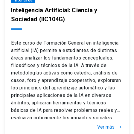
Interárea
Inteligencia Artificial: Ciencia y
Sociedad
(IIC104G)
Este curso de Formación General en inteligencia
artificial (IA) permite a estudiantes de distintas
áreas analizar los fundamentos conceptuales,
filosóficos y técnicos de la IA. A través de
metodologías activas como catedra, análisis de
casos, foro y aprendizaje cooperativo, exploraran
los principios del aprendizaje automático y las
principales aplicaciones de la IA en diversos
ámbitos; aplicaran herramientas y técnicas
básicas de IA para resolver problemas reales y
evaluaran críticamente los impactos sociales,
éticos y ambientales de la IA, promoviendo una
Ver más
keyboard_arrow_right
visión reflexiva y responsable sobre su