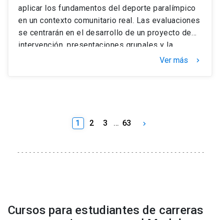
aplicar los fundamentos del deporte paralímpico
en un contexto comunitario real. Las evaluaciones
se centrarán en el desarrollo de un proyecto de
intervención, presentaciones grupales y la
participación activa durante las sesiones
Ver más
keyboard_arrow_right
prácticas y teóricas.
1
2
3
…
63
keyboard_arrow_right
Cursos para estudiantes de carreras