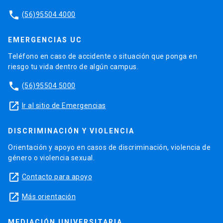
phone
(56)95504 4000
EMERGENCIAS UC
Teléfono en caso de accidente o situación que ponga en
riesgo tu vida dentro de algún campus.
phone
(56)95504 5000
launch
Ir al sitio de Emergencias
DISCRIMINACIÓN Y VIOLENCIA
Orientación y apoyo en casos de discriminación, violencia de
género o violencia sexual.
launch
Contacto para apoyo
launch
Más orientación
MEDIACIÓN UNIVERSITARIA