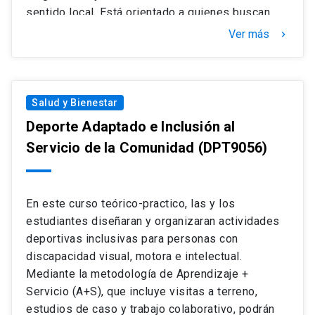
sentido local. Está orientado a quienes buscan
integrar perspectivas físicas, psicosociales,
Ver más
keyboard_arrow_right
legales y de inclusión para el diseño de
experiencias motrices en contextos diversos. Se
utilizarán estudios de caso, aprendizaje
colaborativo y trabajo en equipo. Los
Salud y Bienestar
aprendizajes se evaluarán mediante rubricas,
Deporte Adaptado e Inclusión al
presentaciones, bitácoras y un proyecto A+S.
Servicio de la Comunidad
(DPT9056)
En este curso teórico-practico, las y los
estudiantes diseñaran y organizaran actividades
deportivas inclusivas para personas con
discapacidad visual, motora e intelectual.
Mediante la metodología de Aprendizaje +
Servicio (A+S), que incluye visitas a terreno,
estudios de caso y trabajo colaborativo, podrán