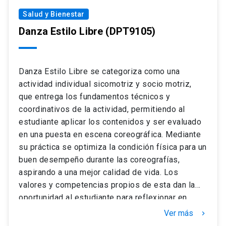
desarrollados en grupos reducidos y espacios no
Salud y Bienestar
convencionales del campus. Las evaluaciones
buscan evidenciar un aprendizaje continuo y
Danza Estilo Libre
(DPT9105)
profundo: participación en foros de reflexión,
columnas de opinión por unidad temática,
participación en los talleres y una bitácora
Danza Estilo Libre se categoriza como una
reflexiva trabajada a lo largo de todo el semestre.
actividad individual sicomotriz y socio motriz,
que entrega los fundamentos técnicos y
coordinativos de la actividad, permitiendo al
estudiante aplicar los contenidos y ser evaluado
en una puesta en escena coreográfica. Mediante
su práctica se optimiza la condición física para un
buen desempeño durante las coreografías,
aspirando a una mejor calidad de vida. Los
valores y competencias propios de esta dan la
oportunidad al estudiante para reflexionar en
torno a las acciones desarrolladas, promoviendo
Ver más
keyboard_arrow_right
la superación en su formación personal y