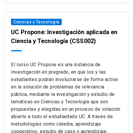
desarrollo y uso en la sociedad actual y futura.
Los aprendizajes serán evaluados por medio de
tareas individuales y grupales, foros y ticket de
Ciencias y Tecnología
salida.
UC Propone: Investigación aplicada en
Ciencia y Tecnología
(CSS002)
El curso UC Propone es una instancia de
investigación en pregrado, en que los y las
estudiantes podrán involucrarse de forma activa
en la solución de problemas de relevancia
pública, mediante la investigación y estudio de
temáticas en Ciencias y Tecnología que son
propuestas y elegidas en un proceso de votación
abierto a todo el estudiantado UC. A través de
metodologías como catedra, aprendizaje
cooperativo, estudio de caso y aprendizaje