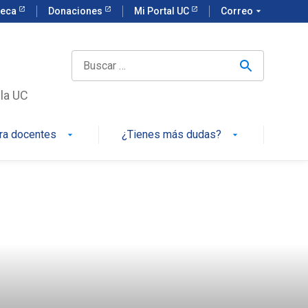
teca
Donaciones
Mi Portal UC
Correo
arrow_drop_down
 la UC
ra docentes
¿Tienes más dudas?
arrow_drop_down
arrow_drop_down