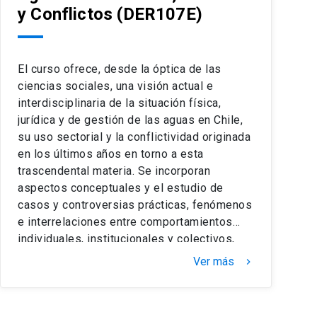
importan y les interesan.
y Conflictos
(DER107E)
El curso ofrece, desde la óptica de las
ciencias sociales, una visión actual e
interdisciplinaria de la situación física,
jurídica y de gestión de las aguas en Chile,
su uso sectorial y la conflictividad originada
en los últimos años en torno a esta
trascendental materia. Se incorporan
aspectos conceptuales y el estudio de
casos y controversias prácticas, fenómenos
e interrelaciones entre comportamientos
individuales, institucionales y colectivos,
potenciando un conocimiento integrado de
Ver más
keyboard_arrow_right
las y los estudiantes y el desarrollo de sus
capacidades de pensamiento crítico,
resolución de problemas y comunicación