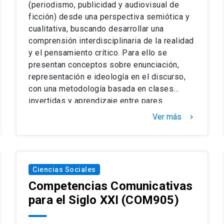
(periodismo, publicidad y audiovisual de
ficción) desde una perspectiva semiótica y
cualitativa, buscando desarrollar una
comprensión interdisciplinaria de la realidad
y el pensamiento crítico. Para ello se
presentan conceptos sobre enunciación,
representación e ideología en el discurso,
con una metodología basada en clases
invertidas y aprendizaje entre pares.
Mientras en las clases habrá evaluaciones
Ver más
keyboard_arrow_right
formativas grupales, los contenidos se
evaluarán mediante análisis individuales y
escritos de casos.
Ciencias Sociales
Competencias Comunicativas
para el Siglo XXI
(COM905)