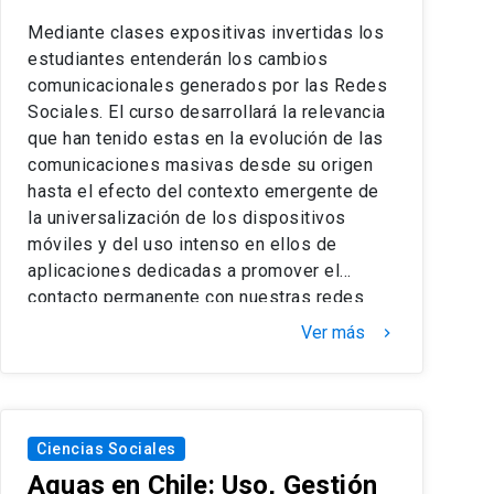
Mediante clases expositivas invertidas los
estudiantes entenderán los cambios
comunicacionales generados por las Redes
Sociales. El curso desarrollará la relevancia
que han tenido estas en la evolución de las
comunicaciones masivas desde su origen
hasta el efecto del contexto emergente de
la universalización de los dispositivos
móviles y del uso intenso en ellos de
aplicaciones dedicadas a promover el
contacto permanente con nuestras redes
sociales. Se evaluará el fenómeno de la
Ver más
keyboard_arrow_right
comunicación en su perspectiva histórica y
se generarán espacios para aprovechar
dicho entorno para innovar con el objetivo de
solucionar necesidades de las personas a
Ciencias Sociales
partir del aprovechamiento de la
Aguas en Chile: Uso, Gestión
conectividad de todos con quienes les