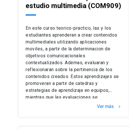
estudio multimedia
(COM909)
En este curso teorico-practico, las y los
estudiantes aprenderan a crear contenidos
multimediales utilizando aplicaciones
moviles, a partir de la determinacion de
objetivos comunicacionales
contextualizados. Ademas, evaluaran y
reflexionaran sobre la pertinencia de los
contenidos creados. Estos aprendizajes se
promoveran a partir de catedras y
estrategias de aprendizaje en equipos,
mientras que las evaluaciones se
compondran de presentaciones, trabajos
Ver más
keyboard_arrow_right
practicos y la entrega de informes escritos.