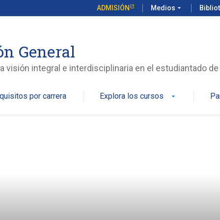
ADMISIÓN
Medios
arrow_drop_down
Biblio
ón General
isión integral e interdisciplinaria en el estudiantado de
quisitos por carrera
Explora los cursos
Pa
arrow_drop_down