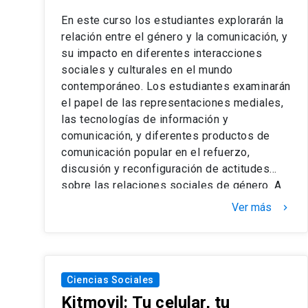
equipo el estudiante podrá hacerse de un
En este curso los estudiantes explorarán la
panorama general de esta sub-disciplina del
relación entre el género y la comunicación, y
Diseño.
su impacto en diferentes interacciones
sociales y culturales en el mundo
contemporáneo. Los estudiantes examinarán
el papel de las representaciones mediales,
las tecnologías de información y
comunicación, y diferentes productos de
comunicación popular en el refuerzo,
discusión y reconfiguración de actitudes
sobre las relaciones sociales de género. A
partir de clases expositivas, revisión de
Ver más
keyboard_arrow_right
bibliografía, análisis de casos y trabajos
prácticos, los estudiantes aprenderán sobre
el alcance de los enfoques de género en el
ámbito de la comunicación en la
Ciencias Sociales
consolidación de sociedades más justas y
Kitmovil: Tu celular, tu
tolerantes.