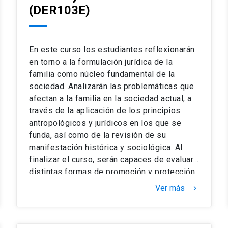
(DER103E)
En este curso los estudiantes reflexionarán
en torno a la formulación jurídica de la
familia como núcleo fundamental de la
sociedad. Analizarán las problemáticas que
afectan a la familia en la sociedad actual, a
través de la aplicación de los principios
antropológicos y jurídicos en los que se
funda, así como de la revisión de su
manifestación histórica y sociológica. Al
finalizar el curso, serán capaces de evaluar
distintas formas de promoción y protección
a la familia como herramienta de
Ver más
keyboard_arrow_right
sustentabilidad y sostenibilidad en la
sociedad moderna. Las evaluaciones
consistirán en un control de lectura, un