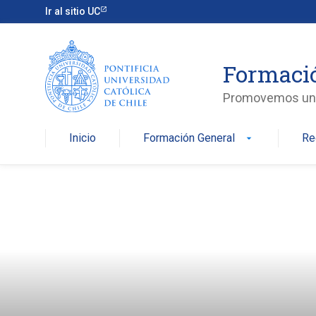
Skip
Ir al sitio UC
to
content
Formaci
Promovemos una v
Inicio
Formación General
Re
arrow_drop_down