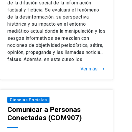
de la difusión social de la información
factual y ficticia. Se evaluará el fenómeno
de la desinformación, su perspectiva
histórica y su impacto en el entorno
mediático actual donde la manipulación y los
sesgos informativos se mezclan con
nociones de objetividad periodística, sátira,
opinión, propaganda y las llamadas noticias
falsas. Además, en este curso los
estudiantes podrán distinguir las diferentes
Ver más
keyboard_arrow_right
fuentes e informaciones para comprobar su
veracidad y con el propósito de tener una
ciudadanía informada.
Ciencias Sociales
Comunicar a Personas
Conectadas
(COM907)