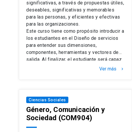
significativas, a través de propuestas útiles,
deseables, significativas y memorables
para las personas, y eficientes y efectivas
para las organizaciones.
Este curso tiene como propósito introducir a
los estudiantes en el Diseño de servicios
para entender sus dimensiones,
componentes, herramientas y vectores de
salida. Al finalizar, el estudiante será capaz
de formalizar una propuesta de servicio,
Ver más
keyboard_arrow_right
habiendo aplicado las metodologías,
técnicas e instrumentos de Diseño de
Servicio. Se trata de un curso donde
convergen diversas disciplinas (Diseño,
Ciencias Sociales
Etnografía, Comunicaciones, Administración,
Género, Comunicación y
Ingeniería, etc).
Se trata de un curso teórico práctico, donde
Sociedad
(COM904)
a través de la exposición y revisión de
contenidos, aplicación en casos y trabajo en