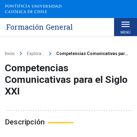
Skip
to
content
Formación General
MENÚ
keyboard_arrow_right
keyboard_arrow_right
Inicio
Explora...
Competencias Comunicativas para el Siglo XXI
Competencias
Comunicativas para el Siglo
XXI
Descripción