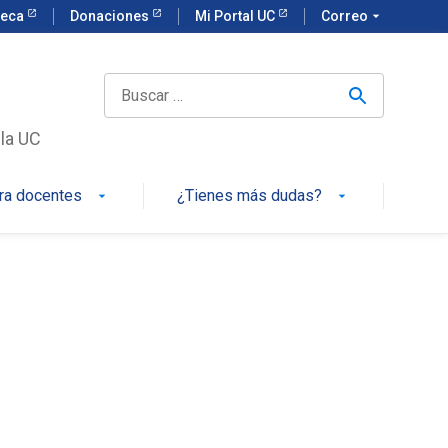
teca
Donaciones
Mi Portal UC
Correo
arrow_drop_down
 la UC
ra docentes
¿Tienes más dudas?
arrow_drop_down
arrow_drop_down