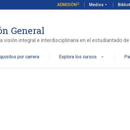
ADMISIÓN
Medios
arrow_drop_down
Biblio
ón General
isión integral e interdisciplinaria en el estudiantado de
quisitos por carrera
Explora los cursos
Pa
arrow_drop_down