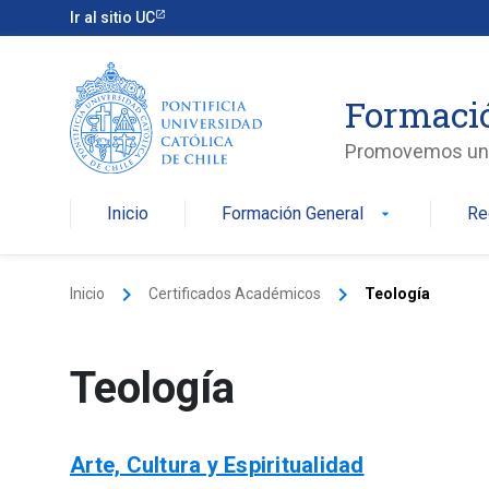
Skip
Ir al sitio UC
to
content
Formaci
Promovemos una v
Inicio
Formación General
Re
arrow_drop_down
keyboard_arrow_right
keyboard_arrow_right
Inicio
Certificados Académicos
Teología
Teología
Arte, Cultura y Espiritualidad