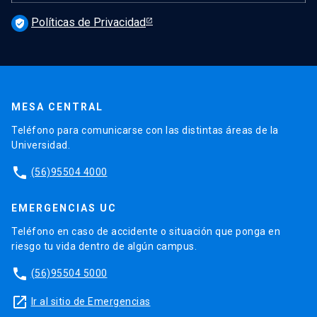
Políticas de Privacidad
verified_user
MESA CENTRAL
Teléfono para comunicarse con las distintas áreas de la
Universidad.
phone
(56)95504 4000
EMERGENCIAS UC
Teléfono en caso de accidente o situación que ponga en
riesgo tu vida dentro de algún campus.
phone
(56)95504 5000
launch
Ir al sitio de Emergencias