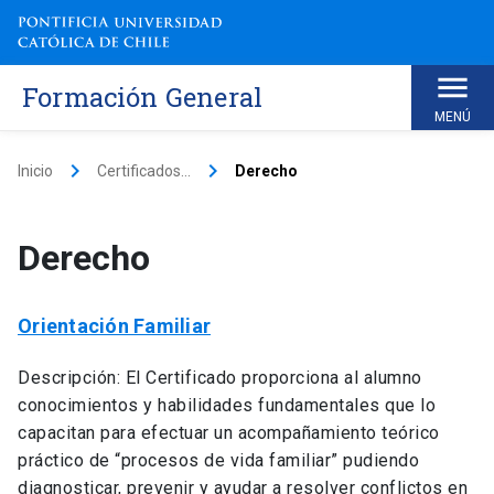
Skip
to
content
Formación General
MENÚ
keyboard_arrow_right
keyboard_arrow_right
Inicio
Certificados...
Derecho
Derecho
Orientación Familiar
Descripción: El Certificado proporciona al alumno
conocimientos y habilidades fundamentales que lo
capacitan para efectuar un acompañamiento teórico
práctico de “procesos de vida familiar” pudiendo
diagnosticar, prevenir y ayudar a resolver conflictos en