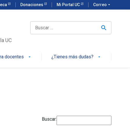
teca
Donaciones
Mi Portal UC
Correo
arrow_drop_down
 la UC
ra docentes
¿Tienes más dudas?
arrow_drop_down
arrow_drop_down
Buscar: