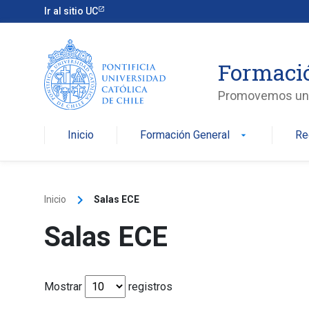
Skip
Ir al sitio UC
to
content
Formaci
Promovemos una v
Inicio
Formación General
Re
arrow_drop_down
keyboard_arrow_right
Inicio
Salas ECE
Salas ECE
Mostrar
registros