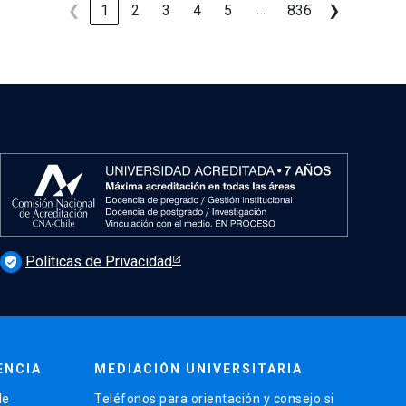
…
❮
1
2
3
4
5
836
❯
Políticas de Privacidad
verified_user
ENCIA
MEDIACIÓN UNIVERSITARIA
de
Teléfonos para orientación y consejo si