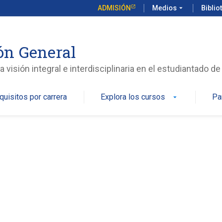
ADMISIÓN
Medios
arrow_drop_down
Biblio
ón General
isión integral e interdisciplinaria en el estudiantado de
quisitos por carrera
Explora los cursos
Pa
arrow_drop_down