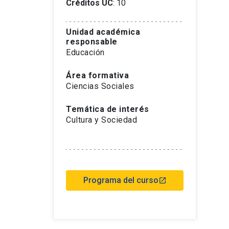
Créditos UC
: 10
Unidad académica
responsable
Educación
Área formativa
Ciencias Sociales
Temática de interés
Cultura y Sociedad
Programa del curso
launch