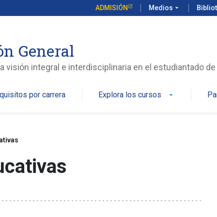
ADMISIÓN
Medios
arrow_drop_down
Biblio
ón General
isión integral e interdisciplinaria en el estudiantado de
quisitos por carrera
Explora los cursos
Pa
arrow_drop_down
ativas
ucativas