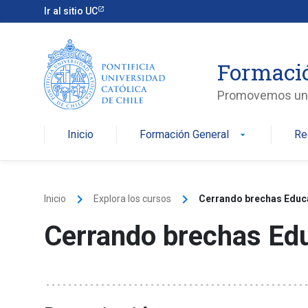
Skip
Ir al sitio UC
to
content
Formaci
Promovemos una v
Inicio
Formación General
Re
arrow_drop_down
keyboard_arrow_right
keyboard_arrow_right
Inicio
Explora los cursos
Cerrando brechas Educ
Cerrando brechas Ed