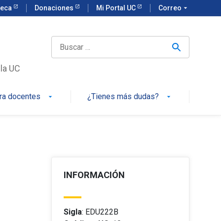
teca
Donaciones
Mi Portal UC
Correo
arrow_drop_down
 la UC
ra docentes
¿Tienes más dudas?
arrow_drop_down
arrow_drop_down
INFORMACIÓN
Sigla
: EDU222B