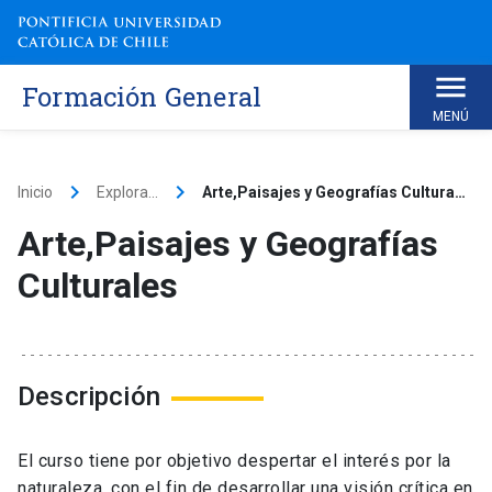
Skip
to
content
Formación General
MENÚ
keyboard_arrow_right
keyboard_arrow_right
Inicio
Explora...
Arte,Paisajes y Geografías Culturales
Arte,Paisajes y Geografías
Culturales
Descripción
El curso tiene por objetivo despertar el interés por la
naturaleza, con el fin de desarrollar una visión crítica en