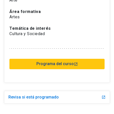
Arte
Área formativa
Artes
Temática de interés
Cultura y Sociedad
Programa del curso
launch
Revisa si está programado
launch