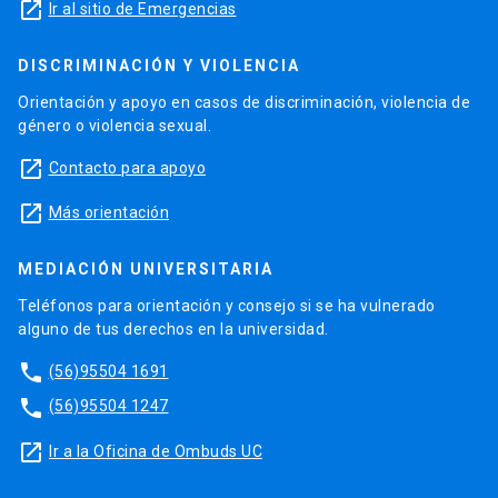
launch
Ir al sitio de Emergencias
DISCRIMINACIÓN Y VIOLENCIA
Orientación y apoyo en casos de discriminación, violencia de
género o violencia sexual.
launch
Contacto para apoyo
launch
Más orientación
MEDIACIÓN UNIVERSITARIA
Teléfonos para orientación y consejo si se ha vulnerado
alguno de tus derechos en la universidad.
phone
(56)95504 1691
phone
(56)95504 1247
launch
Ir a la Oficina de Ombuds UC