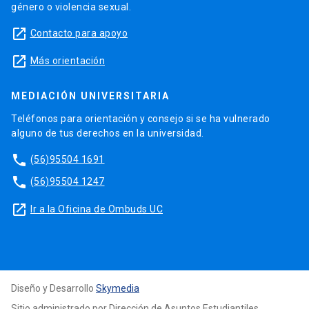
género o violencia sexual.
launch
Contacto para apoyo
launch
Más orientación
MEDIACIÓN UNIVERSITARIA
Teléfonos para orientación y consejo si se ha vulnerado
alguno de tus derechos en la universidad.
phone
(56)95504 1691
phone
(56)95504 1247
launch
Ir a la Oficina de Ombuds UC
Diseño y Desarrollo
Skymedia
Sitio administrado por Dirección de Asuntos Estudiantiles