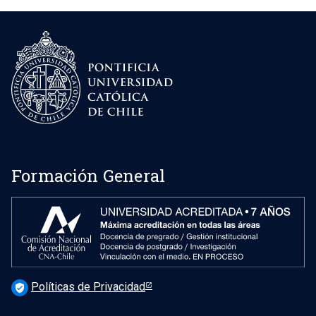
Formación General
Políticas de Privacidad
verified_user