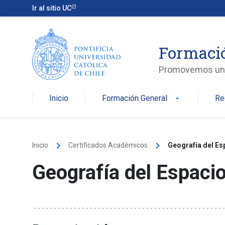
Skip
Ir al sitio UC
to
content
Formaci
Promovemos una v
Inicio
Formación General
Re
arrow_drop_down
keyboard_arrow_right
keyboard_arrow_right
Inicio
Certificados Académicos
Geografía del E
Geografía del Espac