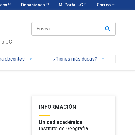
teca
Donaciones
Mi Portal UC
Correo
arrow_drop_down
 la UC
ra docentes
¿Tienes más dudas?
arrow_drop_down
arrow_drop_down
INFORMACIÓN
Unidad académica
Instituto de Geografía