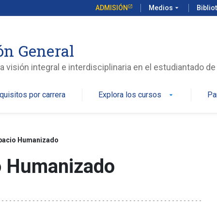
ADMISIÓN
Medios
arrow_drop_down
Biblio
ón General
isión integral e interdisciplinaria en el estudiantado de
quisitos por carrera
Explora los cursos
Pa
arrow_drop_down
spacio Humanizado
io Humanizado