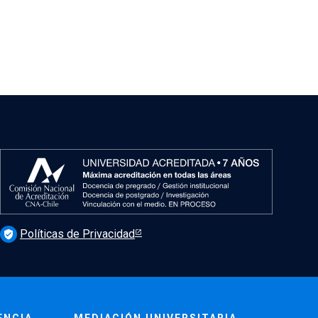
Políticas de Privacidad
verified_user