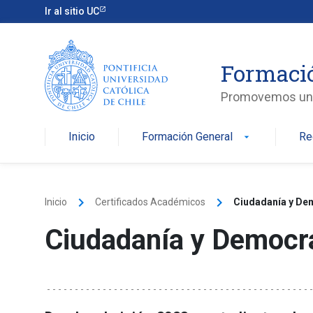
Skip
Ir al sitio UC
to
content
Formaci
Promovemos una v
Inicio
Formación General
Re
arrow_drop_down
keyboard_arrow_right
keyboard_arrow_right
Inicio
Certificados Académicos
Ciudadanía y De
Ciudadanía y Democr