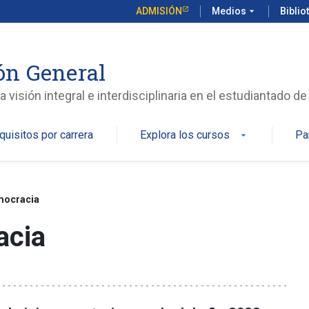
ADMISIÓN
Medios
arrow_drop_down
Biblio
ón General
isión integral e interdisciplinaria en el estudiantado de
quisitos por carrera
Explora los cursos
Pa
arrow_drop_down
mocracia
acia