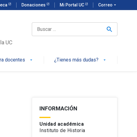
teca
Donaciones
Mi Portal UC
Correo
arrow_drop_down
 la UC
ra docentes
¿Tienes más dudas?
arrow_drop_down
arrow_drop_down
INFORMACIÓN
Unidad académica
Instituto de Historia